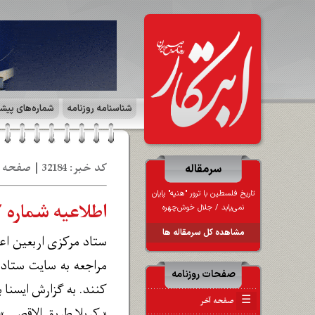
شناسنامه روزنامه
شماره‌های پیش
کد خبر: 32184 | صفحه ۲ | سیاست روز | تاریخ: 11 مر 1403
سرمقاله
تاریخ فلسطین با ترور "هنیه" پایان
اطلاعیه شماره ۲ ستاد مرکزی اربعین حسینی ۱۴۰۳
نمی‌یابد / جلال خوش‌چهره
مشاهده کل سرمقاله ها
ستاد مرکزی اربعین اعل
مراجعه به سایت ستاد 
صفحات روزنامه
کنند. به گزارش ایسنا به نقل از مرکز
☰
صفحه آخر
« کربلا طریق الاقصی »