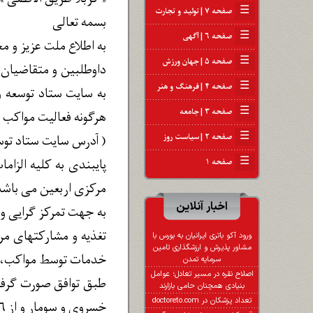
☰
صفحه ۷ | تولید و تجارت
بسمه تعالی
☰
صفحه ۶ | آگهی
به اطلاع ملت عزیز و 
☰
صفحه ۵ | جهان ورزش
داوطلبین و متقاضیان 
☰
صفحه ۴ | فرهنگ و هنر
به سایت ستاد توسعه و
☰
صفحه ۳ | جامعه
هرگونه فعالیت مواکب م
☰
صفحه ۲ | سیاست روز
( آدرس سایت ستاد توسعه و باز
☰
پایبندی به کلیه الزام
صفحه ۱
مرکزی اربعین می باشد
اخبار آنلاین
به جهت تمرکز گرایی و 
تغذیه و مشارکتهای مرد
ورود آکو باتری ایرانیان به بورس با
مشاور پذیرش و ارزشگذاری تامین
خدمات توسط مواکب، سا
سرمایه تمدن
اصلاح نقره در مسیر تعادل؛ عوامل
بنیادی همچنان حامی بازارند
تعداد پزشکان در doctoreto.com
خسروی و سومار و از ۱۶ ماه صفر صرفاً از مرز سومار این انتقال صورت پذیرد.