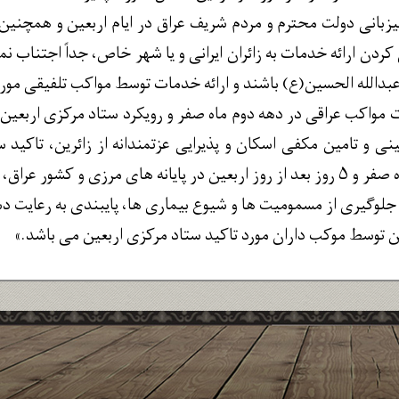
بانی دولت محترم و مردم شریف عراق در ایام اربعین و همچنین ا
دن ارائه خدمات به زائران ایرانی و یا شهر خاص، جداً اجتناب نمای
بدالله الحسین(ع) باشند و ارائه خدمات توسط مواکب تلفیقی مورد
ات مواکب عراقی در دهه دوم ماه صفر و رویکرد ستاد مرکزی اربعین 
ی و تامین مکفی اسکان و پذیرایی عزتمندانه از زائرین، تاکید س
واکب عراقی حضور ندارند، می باشد.
و جلوگیری از مسمومیت ها و شیوع بیماری ها، پایبندی به رعایت د
ن توسط موکب داران مورد تاکید ستاد مرکزی اربعین می باشد.»