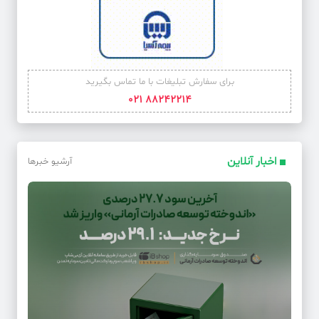
برای سفارش تبلیغات با ما تماس بگیرید
88242214 021
اخبار آنلاین
آرشیو خبرها