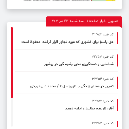
عناوین اخبار صفحه ۱ | سه شنبه 23 مر 1403
کد خبر: 32752
حق پاسخ برای کشوری که مورد تجاوز قرار گرفته، محفوظ است
کد خبر: 32753
شناسایی و دستگیری مدیر رشوه گیر در بوشهر
کد خبر: 32754
تغییر در معنای زندگی با ظهورنسل z / محمد علی نویدی
کد خبر: 32756
آقای ظریف، بمانید و ادامه دهید
کد خبر: 32757