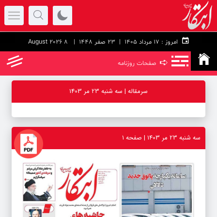
امروز :
۱۷ مرداد ۱۴۰۵ |
23 صفر 1448
| 8 August 2026
➪
صفحات روزنامه
سرمقاله | سه شنبه 23 مر 1403
سه شنبه 23 مر 1403 | صفحه ۱