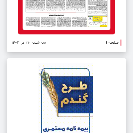
صفحه ۱
سه شنبه 23 مر 1403
صفحه ۲ | سیاست