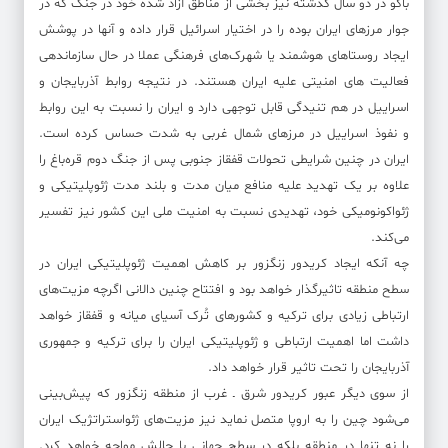
باکو در دو سال گذشته نیز بخشی از مناطق آزاد شده خود در جنگ که در
جوار مرزهای ایران بوده را در اختیار اسرائیل قرار داده و آنها در پوشش
ایجاد روستاهای هوشمند یا شهرک‌های فرهنگی عملا در حال سازماندهی
فعالیت های امنیتی علیه ایران هستند. در نتیجه روابط آذربایجان و
اسراییل در هم تنیدگی قابل توجهی دارد و ایران را نسبت به این روابط
و نفوذ اسراییل در مرزهای شمال غربی به شدت حساس کرده است.
ایران در چنین شرایطی تحولات قفقاز جنوبی پس از جنگ دوم قره‌باغ را
علاوه بر یک تهدید علیه منافع میان مدت و بلند مدت ژئوپلیتیکی و
ژئواکونومیکی خود، تهدیدی نسبت به امنیت ملی این کشور نیز تفسیر
می‌کند.
چه آنکه ایجاد کریدور زنگزور بر کاهش اهمیت ژئوپلیتیکی ایران در
سطح منطقه تاثیرگذار خواهد بود و افتتاح چنین دالانی اگرچه مزیت‌های
ارتباطی زیادی برای ترکیه و کشورهای تُرک آسیای میانه و قفقاز خواهد
داشت اما اهمیت ارتباطی و ژئوپلیتیکی ایران را برای ترکیه و جمهوری
آذربایجان را تحت تاثیر قرار خواهد داد.
از سوی دیگر عبور کریدور شرق ـ غرب از منطقه زنگزور که پیش‌بینی
‌می‌شود چین را به اروپا متصل نماید نیز مزیت‌های ژئواستراتژیک ایران
را نه تنها در منطقه بلکه در سطح جهانی با چالش مواجه خواهد کرد.