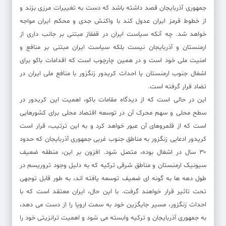
جمهوری آذربایجان قصد داشته باشد که دست به تغییرات مرزی بزند و
از خطوط قرمز ایران عدول کند با واکنش جدی و محکم ایران مواجه
خواهد شد. چه آنکه سیاست ایران در قفقاز مبتنی بر جانب داری از
ارمنستان و آذربایجان نیست بلکه سیاست ایران مبتنی بر منافع و
امنیت ملی خود است و در همین چارچوب است که اقدامات باکو برای
اشغال جنوب ارمنستان یا احداث کریدور زنگزور با منافع ملی ایران در
تضاد قرار گرفته است.
این در حالی است که از دیدگاه مقامات باکو، اهمیت این کریدور در
سطح محلی و سهم محرک آن در توسعه اقتصاد محلی برای کشورهایی
است که از قلمروهای آن عبور خواهد کرد و به این ترتیب، قرار است
کریدور ادعایی زنگزور به مناطق جنوب غربی جمهوری آذربایجان که حدود
۳۰ سال در اشغال بوده، متصل شود. افزون بر این، منطقه ضعیف
سیونیک ارمنستان و مناطق شرقی ترکیه که به دلیل وجود تروریسم در
طول دهه ها به گونه ای ضعیف توسعه یافته اند، به طور قابل توجهی
تحت تاثیر قرار خواهند گرفت. با این حال، ایران معتقد است که با
احداث زنگزور، مسیر جایگزین خود به سمت اروپا را از دست می دهد،
به جمهوری آذربایجان و ترکیه وابسته می شود و اهمیت ترانزیتی خود را