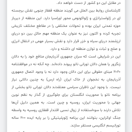
در مقابل این دو کشور از دست خواهد داد.
کارشناسان روابط بین الملل می گویند منطقه قفقاز جنوبی نقش برجسته
ای در ژئواستراتژی و ژئواکونومی محور اوراسیا دارد. این منطقه از دیرباز
حوزه تمدنی ایران بوده و تحولات مختلفی را در مقاطع مختلف تاریخی
تجربه کرده و اکنون نیز به عنوان یک منطقه مهم حائل بین دو دریای
ارزشمند دریای سیاه و خزر قرار دارد و نقش بسیار مهمی در انتقال انرژی
و صلح و ثبات و توازن منطقه ای داشته و دارد.
این در شرایطی است که سران جمهوری آذربایجان منافع خود را به دالان
زنگزور یا همان دالان تورانی ناتو پیوند داده‌اند. چه آنکه نه در موافقتنامه
۲۰۲۰ مبنای حقوقی برای این دالان وجود دارد نه با وجود اتصال جمهوری
آذربایجان به نخجوان از خاک ایران (راه ارس) به چنین دالانی نیاز
نیست. با وجود این ناظران سیاسی معتقدند دالان تورانی ناتو بخشی از
برنامه ناتو با محوریت انگلستان برای جلوگیری از گذار به نظم نوین
جهانی با محوریت ایران، روسیه و چین است. به همین دلیل آن‌ها
تلاش دارند با سوءاستفاده از زوال نسبی اقتدار قفقازی روسیه به واسطه
جنگ اوکراین، بتوانند این برنامه ژئوپلیتیکی را بر پایه ایده ۲۰۰ ساله
تورانیسم انگلیسی مستقر سازند.