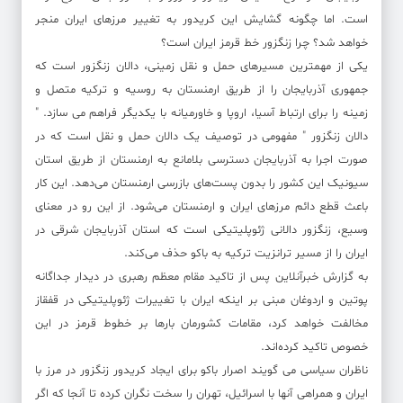
است. اما چگونه گشایش این کریدور به تغییر مرزهای ایران منجر
خواهد شد؟ چرا زنگزور خط قرمز ایران است؟
یکی از مهمترین مسیرهای حمل و نقل زمینی، دالان زنگزور است که
جمهوری آذربایجان را از طریق ارمنستان به روسیه و ترکیه متصل و
زمینه را برای ارتباط آسیا، اروپا و خاورمیانه با یکدیگر فراهم می سازد. "
دالان زنگزور " مفهومی در توصیف یک دالان حمل و نقل است که در
صورت اجرا به آذربایجان دسترسی بلامانع به ارمنستان از طریق استان
سیونیک این کشور را بدون پست‌های بازرسی ارمنستان می‌دهد. این کار
باعث قطع دائم مرزهای ایران و ارمنستان می‌شود. از این رو در معنای
وسیع، زنگزور دالانی ژئوپلیتیکی است که استان آذربایجان شرقی در
ایران را از مسیر ترانزیت ترکیه به باکو حذف می‌کند.
به گزارش خبرآنلاین پس از تاکید مقام معظم رهبری در دیدار جداگانه
پوتین و اردوغان مبنی بر اینکه ایران با تغییرات ژئوپلیتیکی در قفقاز
مخالفت خواهد کرد، مقامات کشورمان بارها بر خطوط قرمز در این
خصوص تاکید کرده‌اند.
ناظران سیاسی می گویند اصرار باکو برای ایجاد کریدور زنگزور در مرز با
ایران و همراهی آنها با اسرائیل، تهران را سخت نگران کرده تا آنجا که اگر