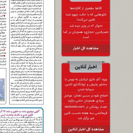
آقاها مقصرتر از آقازاده‌ها
تابلوهایی که با حالت چهره شما
تغییر می‌کنند!
«جوکر ۲» در ونیز دیده شد
«صدرالدین حجازی» همچنان در کما
است
مشاهده کل اخبار
اخبار آنلاین
ورود آکو باتری ایرانیان به بورس با
مشاور پذیرش و ارزشگذاری تامین
سرمایه تمدن
اصلاح نقره در مسیر تعادل؛ عوامل
بنیادی همچنان حامی بازارند
تعداد پزشکان در doctoreto.com
قرعه‌کشی سه هفته نخست آلتین
شو برگزار شد
مشاهده کل اخبار آنلاین