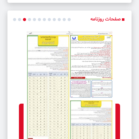
کد خبر: 34959
برگزاری مراسم گرامیداشت هفته دفاع مقدس در شرکت گاز استان
گلستان
صفحات روزنامه
کد خبر: 34960
از کاهش ۴۰۰ هزار بشکه ای نفت صادراتی جلوگیری شد
کد خبر: 34961
از مقام آتش‌نشان در شركت بهره برداری نفت‌و‌گاز مسجدسلیمان
تجلیل شد
کد خبر: 34962
نوسازی ناوگان آتش‌نشانی و تجهیز ایستگاه‌ها به سالن ورزشی
کد خبر: 34963
شهردار از چشم‌اندازهای توسعه شهری خبر داد