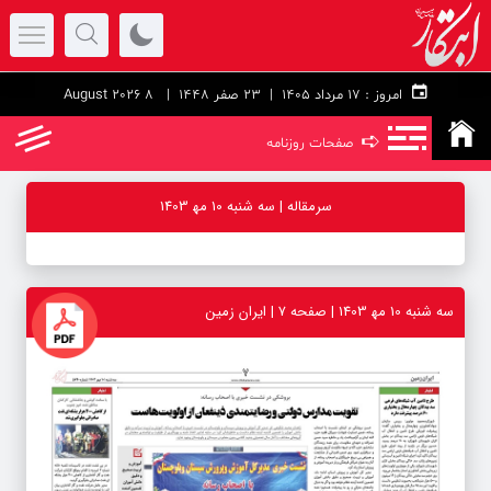
امروز :
۱۷ مرداد ۱۴۰۵ |
23 صفر 1448
| 8 August 2026
➪
صفحات روزنامه
سرمقاله | سه شنبه 10 مه‍ 1403
سه شنبه 10 مه‍ 1403 | صفحه ۷ | ایران زمین