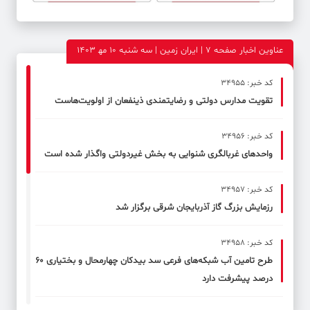
عناوین اخبار صفحه ۷ | ایران زمین | سه شنبه 10 مه‍ 1403
کد خبر: 34955
تقویت مدارس دولتی و رضایتمندی ذینفعان از اولویت‌هاست
کد خبر: 34956
واحدهای غربالگری شنوایی به بخش غیردولتی واگذار شده است
کد خبر: 34957
رزمایش بزرگ گاز آذربایجان شرقی برگزار شد
کد خبر: 34958
طرح تامین آب شبکه‌های فرعی سد بیدکان چهارمحال و بختیاری ۶۰
درصد پیشرفت دارد