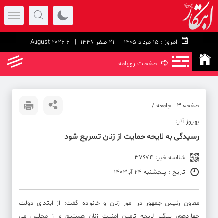
امروز :
۱۵ مرداد ۱۴۰۵ |
21 صفر 1448
| 6 August 2026
➪
صفحات روزنامه
صفحه ۳ | جامعه /
بهروز آذر:
رسیدگی به لایحه حمایت از زنان تسریع شود
شناسه خبر: 37674
تاریخ : پنجشنبه 24 آب‍ 1403
معاون رئیس جمهور در امور زنان و خانواده گفت: از ابتدای دولت
چهاردهم، پیگیر لایحه تامین امنیت زنان هستیم و از مجلس می