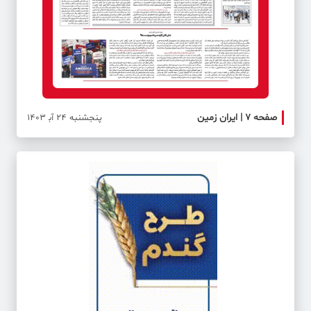
صفحه ۷ | ایران زمین
صفحه 
پنجشنبه 24 آب‍ 1403