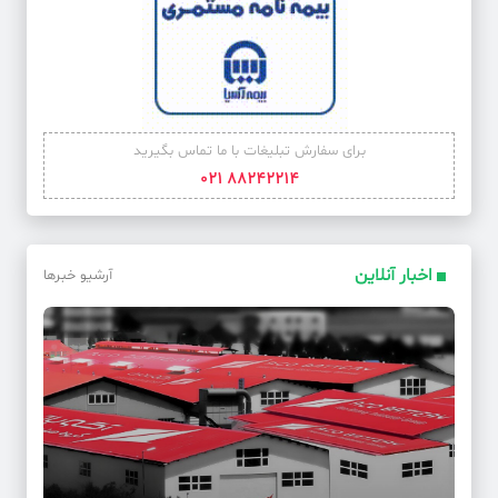
برای سفارش تبلیغات با ما تماس بگیرید
88242214 021
اخبار آنلاین
آرشیو خبرها