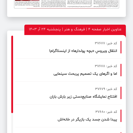
عناوین اخبار صفحه ۴ | فرهنگ و هنر | پنجشنبه 24 آب‍ 1403
کد خبر: 37677
انتقال ویروسِ «بچه پولدارها» از اینستاگرام!
کد خبر: 37678
اما و اگرهای یک تصمیم پربحث سینمایی
کد خبر: 37679
افتتاح نمایشگاه صنایع‌دستی زیر بارش باران
کد خبر: 37680
پیدا شدن جسد یک بازیگر در خانه‌اش