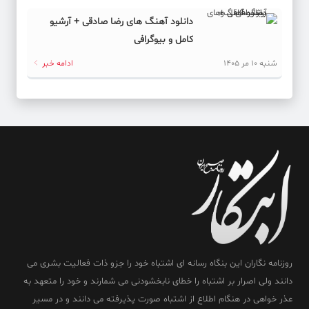
دانلود آهنگ های رضا صادقی + آرشیو
کامل و بیوگرافی
شنبه 10 مر 1405
ادامه خبر
روزنامه نگاران این بنگاه رسانه ای اشتباه خود را جزو ذات فعالیت بشری می
دانند ولی اصرار بر اشتباه را خطای نابخشودنی می شمارند و خود را متعهد به
عذر خواهی در هنگام اطلاع از اشتباه صورت پذیرفته می دانند و در مسیر