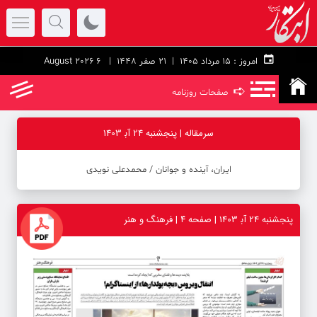
امروز :
۱۵ مرداد ۱۴۰۵ |
21 صفر 1448
| 6 August 2026
➪
صفحات روزنامه
سرمقاله | پنجشنبه 24 آب‍ 1403
ایران، آینده و جوانان ‪/‬ محمدعلی نویدی
پنجشنبه 24 آب‍ 1403 | صفحه ۴ | فرهنگ و هنر