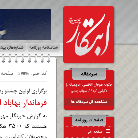
شناسنامه روزنامه
شماره‌های پیش
کد خبر: 39096 | صفحه ۷ | ایران زمین | تاریخ: 19 آذ 1403
سرمقاله
چگونه طوفان الاقصی، خاورمیانه را
برگزاری اولین جشنواره 
دگرگون کرد؟ / شهاب زمانی
فرماندار بهاباد
مشاهده کل سرمقاله ها
صفحات روزنامه
هستن
☰
صفحه آخر
محصولات کشاورزی منط