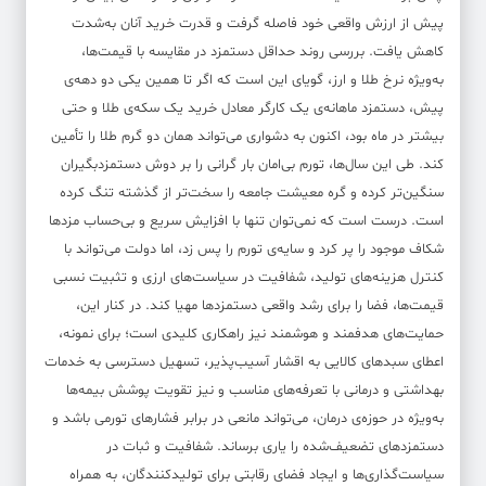
پیش از ارزش واقعی خود فاصله گرفت و قدرت خرید آنان به‌شدت
کاهش یافت. بررسی روند حداقل دستمزد در مقایسه با قیمت‌ها،
به‌ویژه نرخ طلا و ارز، گویای این است که اگر تا همین یکی دو دهه‌ی
پیش، دستمزد ماهانه‌ی یک کارگر معادل خرید یک سکه‌ی طلا و حتی
بیشتر در ماه بود، اکنون به دشواری می‌تواند همان دو گرم طلا را تأمین
کند. طی این سال‌ها، تورم بی‌امان بار گرانی را بر دوش دستمزدبگیران
سنگین‌تر کرده و گره معیشت جامعه را سخت‌تر از گذشته تنگ کرده
است. درست است که نمی‌توان تنها با افزایش سریع و بی‌حساب مزدها
شکاف موجود را پر کرد و سایه‌ی تورم را پس زد، اما دولت می‌تواند با
کنترل هزینه‌های تولید، شفافیت در سیاست‌های ارزی و تثبیت نسبی
قیمت‌ها، فضا را برای رشد واقعی دستمزدها مهیا کند. در کنار این،
حمایت‌های هدفمند و هوشمند نیز راهکاری کلیدی است؛ برای نمونه،
اعطای سبدهای کالایی به اقشار آسیب‌پذیر، تسهیل دسترسی به خدمات
بهداشتی و درمانی با تعرفه‌های مناسب و نیز تقویت پوشش بیمه‌ها
به‌ویژه در حوزه‌ی درمان، می‌تواند مانعی در برابر فشارهای تورمی باشد و
دستمزدهای تضعیف‌شده را یاری برساند. شفافیت و ثبات در
سیاست‌گذاری‌ها و ایجاد فضای رقابتی برای تولیدکنندگان، به همراه