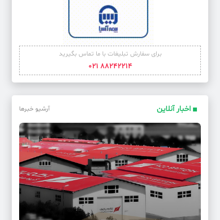
برای سفارش تبلیغات با ما تماس بگیرید
88242214 021
اخبار آنلاین
آرشیو خبرها