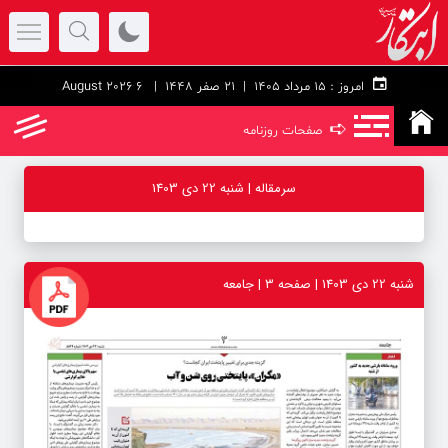
امروز :
۱۵ مرداد ۱۴۰۵ |
21 صفر 1448
| 6 August 2026
➪
صفحات روزنامه
سرمقاله | شنبه 22 دی 1403
شنبه 22 دی 1403 | صفحه ۳ | جامعه