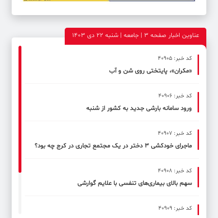
عناوین اخبار صفحه ۳ | جامعه | شنبه 22 دی 1403
کد خبر: 40905
«مکران»، پایتختی روی شن و آب
کد خبر: 40906
ورود سامانه بارشی جدید به کشور از شنبه
کد خبر: 40907
ماجرای خودکشی ۳ دختر در یک مجتمع تجاری در کرج چه بود؟
کد خبر: 40908
سهم بالای بیماری‌های تنفسی با علایم گوارشی
کد خبر: 40909