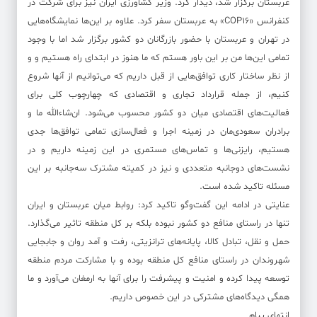
عربستان برگزار شد، دیدار کرد. وزیر کشاورزی ایران نیز برای شرکت در
کنفرانس «COP۱۶» به عربستان سفر کرد. علاوه بر این‌ها نمایشگاه‌هایی
در تهران و عربستان با حضور بازرگانان دو کشور برگزار شد اما با وجود
تمامی این‌ها من بر این باور هستم که ما هنوز در ابتدای راه هستیم و و
از نظر ساختار کاری توافق‌هایی از قبل داریم که می‌توانیم از آنها شروع
کنیم، از جمله قرارداد تجاری و اقتصادی که چهارچوب کلی برای
فعالیت‌های اقتصادی میان دو کشور محسوب می‌شود. ان‌شاءالله ما و
برادران سعودی‌مان در زمینه اجرا و فعال‌سازی تمامی توافق‌ها جدی
هستیم، رایزنی‌ها و تماس‌های مستمری در این زمینه داریم و در
نشست‌های دوجانبه متعددی و نیز در کمیته مشترک سه‌جانبه بر این
مسئله تاکید شده است.
عنایتی در ادامه این گفت‌وگو تاکید کرد: روابط میان عربستان و ایران
تنها در راستای منافع دو کشور نبوده بلکه بر کل منطقه تاثیر می‌گذارد.
حمل و نقل، تبادل کالا، پایانه‌های ترانزیتی، رفت و آمد روان و جابجایی
شهروندان در راستای منافع کل منطقه بوده و با مشارکت مردم منطقه
توسعه پیدا کرده و امنیت و پیشرفت را برای آنها به ارمغان می‌آورد و ما
همگی دیدگاه‌های مشترکی در این خصوص داریم.
انتهای پیام