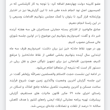
عضو کابینه دولت چهاردهم اضافه کرد: با توجه به کار کارشناسی که در
کمیسیون اصل نود انجام شده مقرر شد تا این گزارش‌ها نیز در اختیار
وزارتخانه قرار گیرد تا بتوان با کمک مجلس بتوانیم اقدامات وسیعی را
در این راستا انجام دهیم.
صادق مالواجرد از افتتاح بسته حمایتی مستاجران طی سه هفته آینده
خبر داد و گفت: امیدواریم بتوانیم این موضوع را در اولین جلسه شورای
عالی مسکن مصوب کنیم.
وی در مورد نقاط حادثه خیز نیز بیان داشت: امیدواریم ظرف سه ماه
ابتدایی سال آینده بتوانیم بخشی اعظمی از نقاط حادثه‌خیز را مرتفع
کنیم، همچنین اقداماتی نیز برای تجهیز ناوگان حمل و نقل ریلی در
دستور کار است که نتیجه آن متعاقبا اعلام می‌شود.
در ادامه این نشست حجت الاسلام والمسلمین نصرالله پژمانفر گفت: در
این جلسه گزارش آخرین وضعیت واگذاری زمین جهت شروع فرآیند
ساخت مسکن و آخرین وضعیت تکمیل سامانه جامع املاک و اسکان در
راستای اجرای ماده ۶۹ مکرر قانون مالیات های مستقیم، گزارش
پیشرفت تهیه برنامه عملیاتی ارتقاء ایمنی راه‌های کشور با هدف کاهش
سالانه ۱۰ درصد از تلفات و تصادفات جاده‌ای بررسی شد.