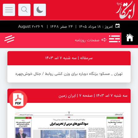
امروز :
۱۸ مرداد ۱۴۰۵ |
24 صفر 1448
| 9 August 2026
➪
صفحات روزنامه
سرمقاله | سه شنبه 7 اس‍ 1403
تهران _ مسکو؛ بزنگاه دوباره برای وزن کشی روابط / جلال خوش‌چهره
سه شنبه 7 اس‍ 1403 | صفحه ۷ | ایران زمین