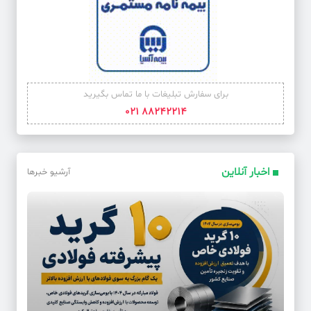
برای سفارش تبلیغات با ما تماس بگیرید
88242214 021
اخبار آنلاین
آرشیو خبرها