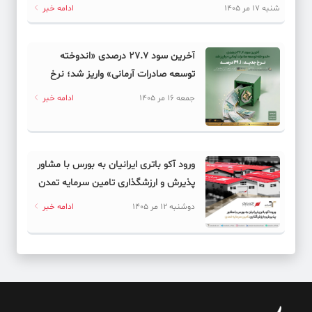
دیجیتال به کدام سمت می‌رود؟
شنبه 17 مر 1405
ادامه خبر
آخرین سود ۲۷.۷ درصدی «اندوخته
توسعه صادرات آرمانی» واریز شد؛ نرخ
جدید ۲۹.۱ درصد
جمعه 16 مر 1405
ادامه خبر
ورود آکو باتری ایرانیان به بورس با مشاور
پذیرش و ارزشگذاری تامین سرمایه تمدن
دوشنبه 12 مر 1405
ادامه خبر