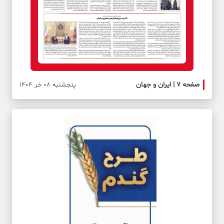
صفحه ۷ | ایران و جهان
صفحه 
پنجشنبه 08 خر 1404