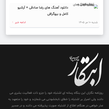
دانلود آهنگ های رضا صادقی + آرشیو
کامل و بیوگرافی
شنبه 10 مر 1405
ادامه خبر
روزنامه نگاران این بنگاه رسانه ای اشتباه خود را جزو ذات فعالیت بشری می
دانند ولی اصرار بر اشتباه را خطای نابخشودنی می شمارند و خود را متعهد به
عذر خواهی در هنگام اطلاع از اشتباه صورت پذیرفته می دانند و در مسیر