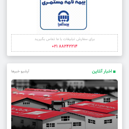
برای سفارش تبلیغات با ما تماس بگیرید
88242214 021
اخبار آنلاین
آرشیو خبرها