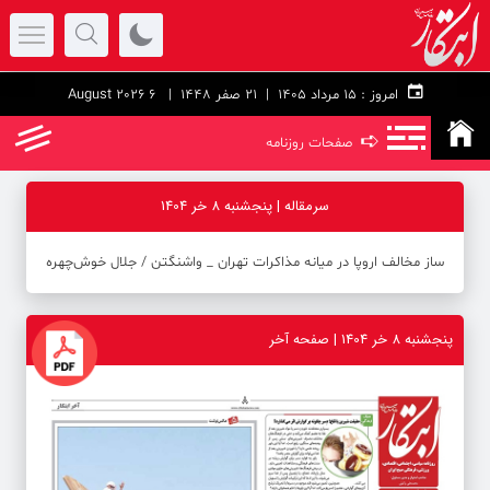
امروز :
۱۵ مرداد ۱۴۰۵ |
21 صفر 1448
| 6 August 2026
➪
صفحات روزنامه
سرمقاله | پنجشنبه 8 خر 1404
ساز مخالف اروپا در میانه مذاکرات تهران _ واشنگتن / جلال خوش‌چهره
پنجشنبه 8 خر 1404 | صفحه آخر