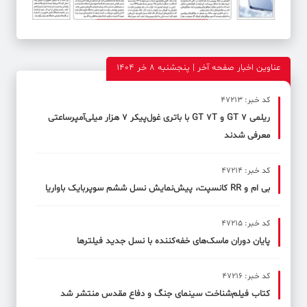
عناوین اخبار صفحه آخر | پنجشنبه 8 خر 1404
کد خبر: 47213
ریلمی GT 7 و GT 7T با باتری غول‌پیکر 7 هزار میلی‌آمپرساعتی
معرفی شدند
کد خبر: 47214
بی ام و RR کانسپت، پیش‌نمایش نسل ششم سوپربایک باواریا
کد خبر: 47215
پایان دوران ماسک‌های خفه‌کننده با نسل جدید فیلترها
کد خبر: 47216
کتاب فیلم‌شناخت سینمای جنگ و دفاع مقدس منتشر شد