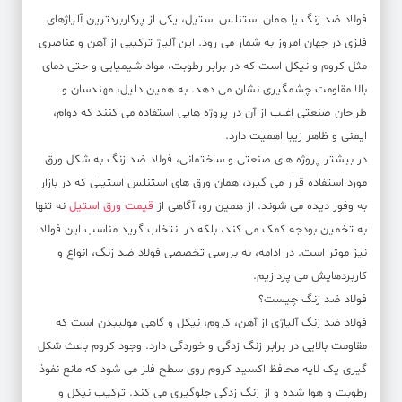
فولاد ضد زنگ یا همان استنلس استیل، یکی از پرکاربردترین آلیاژهای
فلزی در جهان امروز به شمار می رود. این آلیاژ ترکیبی از آهن و عناصری
مثل کروم و نیکل است که در برابر رطوبت، مواد شیمیایی و حتی دمای
بالا مقاومت چشمگیری نشان می دهد. به همین دلیل، مهندسان و
طراحان صنعتی اغلب از آن در پروژه هایی استفاده می کنند که دوام،
ایمنی و ظاهر زیبا اهمیت دارد.
در بیشتر پروژه های صنعتی و ساختمانی، فولاد ضد زنگ به شکل ورق
مورد استفاده قرار می گیرد، همان ورق های استنلس استیلی که در بازار
به وفور دیده می شوند. از همین رو، آگاهی از
قیمت ورق استیل
نه تنها
به تخمین بودجه کمک می کند، بلکه در انتخاب گرید مناسب این فولاد
نیز موثر است. در ادامه، به بررسی تخصصی فولاد ضد زنگ، انواع و
کاربردهایش می پردازیم.
فولاد ضد زنگ چیست؟
فولاد ضد زنگ آلیاژی از آهن، کروم، نیکل و گاهی مولیبدن است که
مقاومت بالایی در برابر زنگ زدگی و خوردگی دارد. وجود کروم باعث شکل
گیری یک لایه محافظ اکسید کروم روی سطح فلز می شود که مانع نفوذ
رطوبت و هوا شده و از زنگ زدگی جلوگیری می کند. ترکیب نیکل و