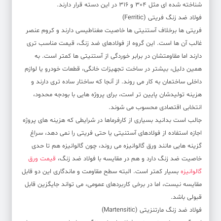
شناخته شده ای مثل 304 و 316 در این دسته قرار دارند.
فولاد ضد زنگ فریتی (Ferritic)
فریتی ها برخلاف آستنیتی ها خاصیت مغناطیسی دارند و کروم عنصر
غالب آن ها است. این گروه از فولادهای ضد زنگ، قیمت مناسب تری
دارند اما مقاومتشان در برابر خوردگی از آستنیتی ها کمتر است. به
همین دلیل، بیشتر در ساخت تجهیزات خانگی، قطعات خودرو یا لوازم
داخلی ساختمان به کار می روند. از آنجا که ساختار ساده تری دارند و
هزینه تولیدشان پایین تر است، برای پروژه هایی با بودجه محدود،
انتخابی اقتصادی محسوب می شوند.
جالب است بدانید بسیاری از کارفرماها در شرایطی که هزینه های پروژه
اجازه استفاده از فولادهای آستنیتی یا حتی فریتی را نمی دهد، سراغ
گزینه هایی مانند ورق گالوانیزه می روند، چون گالوانیزه هم تا حدی
خاصیت ضد زنگ دارد و هم در مقایسه با فولاد ضد زنگ،
قیمت ورق
گالوانیزه
بسیار کمتر است. البته سطح مقاومت و ماندگاری این دو قابل
مقایسه نیست، اما در برخی کاربردهای عمومی، می تواند جایگزین قابل
قبولی باشد.
فولاد ضد زنگ مارتنزیتی (Martensitic)