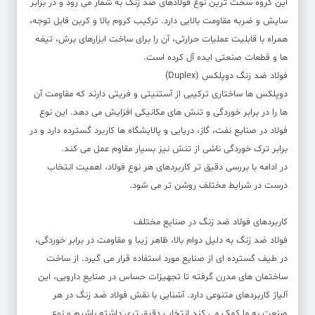
این گروه سخت ترین نوع فولادهای ضد زنگ به شمار می رود و در برابر
سایش و ضربه مقاومت بالایی دارد. ترکیب کروم بالا و کربن قابل توجه،
همراه با قابلیت عملیات حرارتی، آن را برای ساخت ابزارهای برش، تیغه
ها و قطعات صنعتی ایده آل کرده است.
فولاد ضد زنگ دوپلکس (Duplex)
دوپلکس ها ساختاری ترکیبی از آستنیتی و فریتی دارند که مقاومت آن
ها را در برابر خوردگی و تنش های مکانیکی افزایش می دهد. این نوع
فولاد در صنایع نفت، گاز، دریایی و پالایشگاه ها کاربرد گسترده دارد و در
برابر ترک خوردگی ناشی از تنش نیز بسیار مقاوم عمل می کند.
در ادامه با بررسی دقیق تر کاربردهای هر نوع فولاد، اهمیت انتخاب
درست در شرایط مختلف روشن تر می شود.
کاربردهای فولاد ضد زنگ در صنایع مختلف
فولاد ضد زنگ به دلیل دوام بالا، ظاهر زیبا و مقاومت در برابر خوردگی،
در طیف گسترده ای از صنایع مورد استفاده قرار می گیرد. از ساخت
ساختمان های مدرن گرفته تا تجهیزات حساس در صنایع دارویی، این
آلیاژ کاربردهای متنوعی دارد. آشنایی با نقش فولاد ضد زنگ در هر
صنعت به ما کمک می کند انتخاب دقیق تری داشته باشیم و نوع