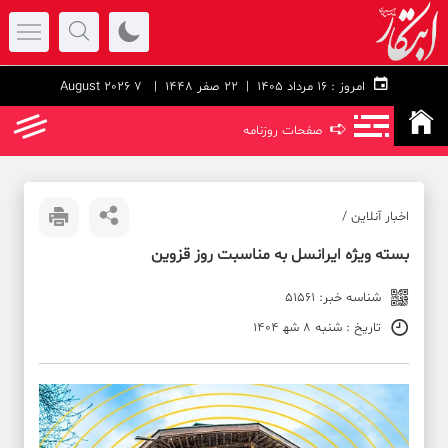
امروز :
۱۶ مرداد ۱۴۰۵ |
22 صفر 1448
| 7 August 2026
➪
صفحات روزنامه
اخبار آنلاین /
بسته ویژه ایرانسل به مناسبت روز قزوین
شناسه خبر: 51561
تاریخ : شنبه 8 شه‍ 1404