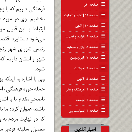
☰
صفحه آخر
فرهنگی داریم که با وجو
☰
صفحه ۱۱ | تولید و تجارت
بخشیم. وی در مورد مو
☰
صفحه ۱۰ | آگهی
ارتباط با این قبیل 
☰
صفحه ۹ | تولید و تجارت
می‌شود دستاورد اقتصا
☰
صفحه ۸ | بازار و سرمایه
رئیس شورای شهر زنجا
☰
شهر و استان داریم که ب
صفحه ۷ | ایران زمین
شود.
☰
صفحه ۶ | حوادث
وی با اشاره به اینکه
☰
صفحه ۵ | آگهی
جمله حوزه فرهنگی، اجت
☰
صفحه ۴ | فرهنگ و هنر
ناصحی‌مقدم با با اشا
☰
صفحه ۳ | جامعه
باشد، عنوان کرد: ما ب
☰
صفحه ۲ | سیاست روز
که در نهایت مردم به و
معمول سلیقه فردی مدی
اخبار آنلاین