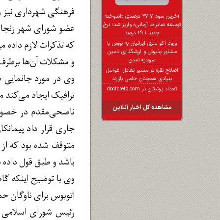
فرهنگی شهرداری نیز وا
آخرین سود ۲۷.۷ درصدی «اندوخته
توسعه صادرات آرمانی» واریز شد؛ نرخ
عضو شورای شهر زنجان
جدید ۲۹.۱ درصد
که تذکرات لازم داده م
ورود آکو باتری ایرانیان به بورس با
مشاور پذیرش و ارزشگذاری تامین
و مشکلات آن‌ها برطرف
سرمایه تمدن
اصلاح نقره در مسیر تعادل؛ عوامل
وی در مورد جانمایی ص
بنیادی همچنان حامی بازارند
تعداد پزشکان در doctoreto.com
ترافیک ایجاد می‌کند 
مشاهده کل اخبار آنلاین
ناصحی‌مقدم در خصوص
جاری قرار داد پیمانکا
متوقف شده بود که از 
باشد و طبق قول داده 
وی با توضیح اینکه گا
اتوبوس برای ناوگان ح
رئیس شورای اسلامی شه