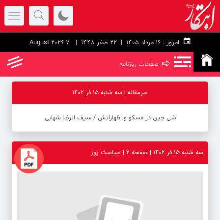
امروز :
۱۶ مرداد ۱۴۰۵ |
22 صفر 1448
| 7 August 2026
➪
صفحات روزنامه
سرمقاله | سه شنبه 15 فر 1402
شی چین در مسکو و اظهاراتش / سیف الرضا شهابی
سه شنبه 15 فر 1402 | صفحه ۲ | سیاست روز