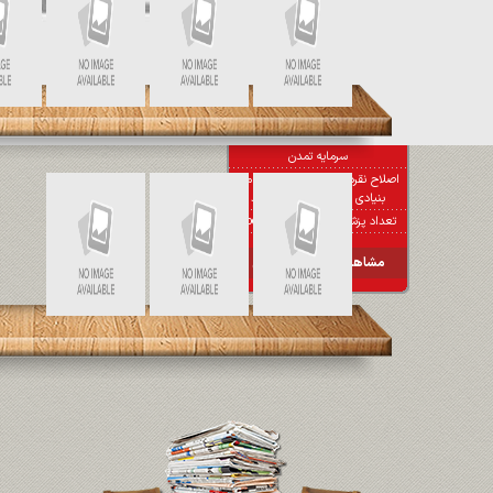
اخبار آنلاین
آخرین سود ۲۷.۷ درصدی «اندوخته
توسعه صادرات آرمانی» واریز شد؛ نرخ
جدید ۲۹.۱ درصد
ورود آکو باتری ایرانیان به بورس با
مشاور پذیرش و ارزشگذاری تامین
سرمایه تمدن
اصلاح نقره در مسیر تعادل؛ عوامل
بنیادی همچنان حامی بازارند
تعداد پزشکان در doctoreto.com
مشاهده کل اخبار آنلاین