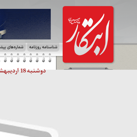
شناسنامه روزنامه
شماره‌های پیش
دوشنبه 18 اردیبهشت 1402 | صفحه ۵ | آگهی
سرمقاله
تامین اجتماعی یار شاطر
می‌خواهد نه بار خاطر ‪/‬ حجت اله
اکبرآبادی
مشاهده کل سرمقاله ها
صفحات روزنامه