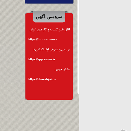
سرویس آگهی
اتاق خبر کسب و کار های ایران
https://triboon.news
بررسی و معرفی اپلیکیشن‌ها
https://appreview.ir
دانش جوین
https://daneshjoin.ir