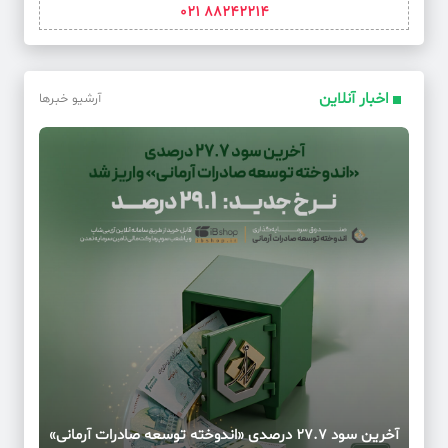
88242214 021
اخبار آنلاین
آرشیو خبرها
آخرین سود ۲۷.۷ درصدی «اندوخته توسعه صادرات آرمانی»