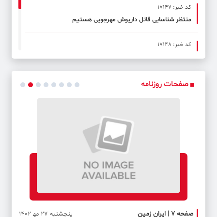
کد خبر: 17147
منتظر شناسایی قاتل داریوش مهرجویی هستیم
کد خبر: 17148
ماتم «مش مریم» برای داریوش مهرجویی
کد خبر: 17149
صفحات روزنامه
کشف‌های جدید در شرق و جنوب ایران
صفحه ۷ | ایران زمین
صفحه 
پنجشنبه 27 مه‍ 1402