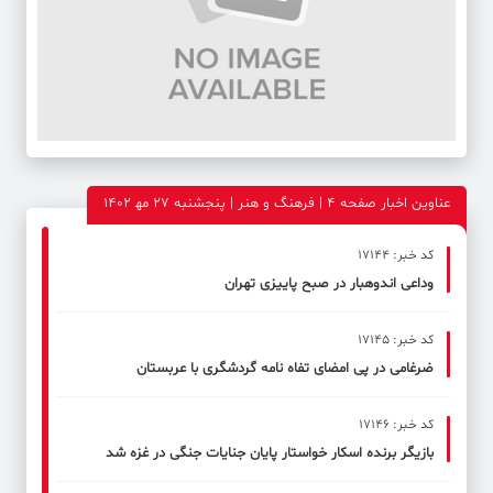
عناوین اخبار صفحه ۴ | فرهنگ و هنر | پنجشنبه 27 مه‍ 1402
کد خبر: 17144
وداعی اندوهبار در صبح پاییزی تهران
کد خبر: 17145
ضرغامی در پی امضای تفاه نامه گردشگری با عربستان
کد خبر: 17146
بازیگر برنده اسکار خواستار پایان جنایات جنگی در غزه شد