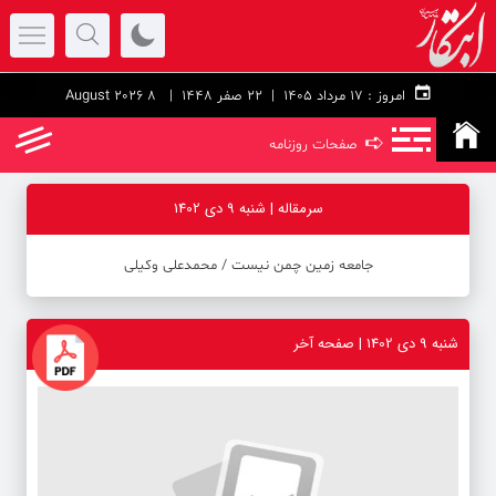
امروز :
۱۷ مرداد ۱۴۰۵ |
22 صفر 1448
| 8 August 2026
➪
صفحات روزنامه
سرمقاله | شنبه 9 دی 1402
جامعه زمین چمن نیست / محمدعلی وکیلی
شنبه 9 دی 1402 | صفحه آخر