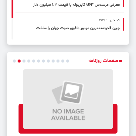
معرفی مرسدس G63 کابریوله با قیمت ۱.۳ میلیون دلار
کد خبر: 21269
چین قدرتمندترین موتور مافوق صوت جهان را ساخت
کد خبر: 21270
صعود زمستانی یک روزه یکی از دانشجویان دانشگاه صنعتی خواجه
نصیرالدین طوسی به قله توچال
صفحات روزنامه