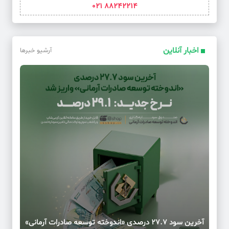
88242214 021
اخبار آنلاین
آرشیو خبرها
آخرین سود ۲۷.۷ درصدی «اندوخته توسعه صادرات آرمانی»