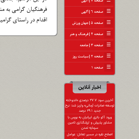
☰
صفحه ۷ | آگهی
فرهنگیان گرامی به منا
☰
صفحه ۶ | آگهی
اقدام در راستای گرامی
☰
صفحه ۵ | جهان ورزش
☰
صفحه ۴ | فرهنگ و هنر
☰
صفحه ۳ | جامعه
☰
صفحه ۲ | سیاست روز
☰
صفحه ۱
اخبار آنلاین
آخرین سود ۲۷.۷ درصدی «اندوخته
توسعه صادرات آرمانی» واریز شد؛ نرخ
جدید ۲۹.۱ درصد
ورود آکو باتری ایرانیان به بورس با
مشاور پذیرش و ارزشگذاری تامین
سرمایه تمدن
اصلاح نقره در مسیر تعادل؛ عوامل