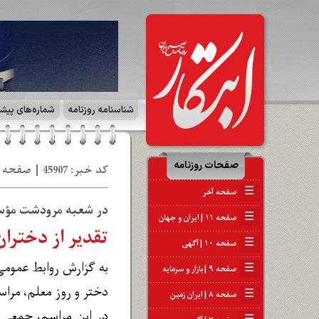
شناسنامه روزنامه
شماره‌های پیش
صفحات روزنامه
کد خبر: 45907 | صفحه ۸ | ایران زمین | تاریخ: 20 ار 1404
☰
صفحه آخر
در شعبه مرودشت مؤس
☰
صفحه ۱۱ | ایران و جهان
تقدیر از دخترا
☰
صفحه ۱۰ | آگهی
به گزارش روابط عمومی
☰
صفحه ۹ | بازار و سرمایه
دختر و روز معلم، مرا
☰
صفحه ۸ | ایران زمین
در این مراسم، جمعی 