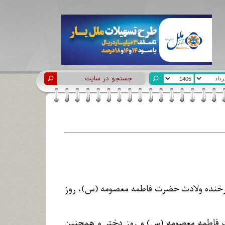
 فرخنده ولادت حضرت فاطمه معصومه (س)، روز
ت فاطمه معصومه (س) و روز دختر و همچنین