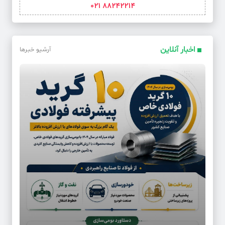
88242214 021
اخبار آنلاین
آرشیو خبرها