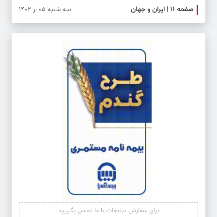
صفحه ۱۱ | ایران و جهان
صفحه 
سه شنبه 05 ار 1402
برای سفارش تبلیغات با ما تماس بگیرید