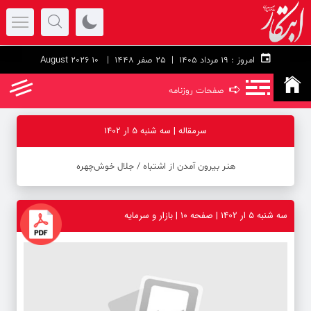
امروز :
۱۹ مرداد ۱۴۰۵ |
25 صفر 1448
| 10 August 2026
➪
صفحات روزنامه
سرمقاله | سه شنبه 5 ار 1402
هنر بیرون آمدن از اشتباه ‪/‬ جلال خوش‌چهره
سه شنبه 5 ار 1402 | صفحه ۱۰ | بازار و سرمایه