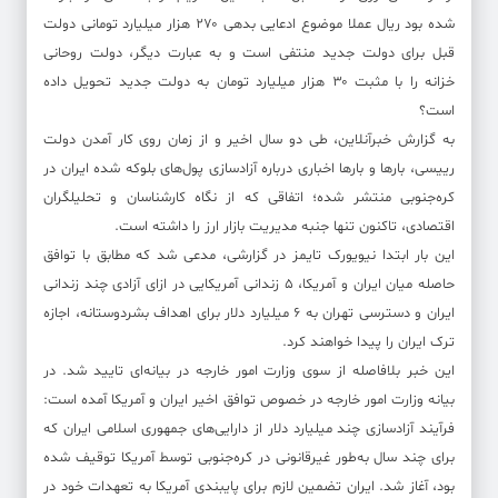
شده بود ریال عملا موضوع ادعایی بدهی ۲۷۰ هزار میلیارد تومانی دولت
قبل برای دولت جدید منتفی است و به عبارت دیگر، دولت روحانی
خزانه را با مثبت ۳۰ هزار میلیارد تومان به دولت جدید تحویل داده
است؟
به گزارش خبرآنلاین، طی دو سال اخیر و از زمان روی کار آمدن دولت
رییسی، بارها و بارها اخباری درباره آزادسازی پول‌های بلوکه شده ایران در
کره‌جنوبی منتشر شده؛ اتفاقی که از نگاه کارشناسان و تحلیلگران
اقتصادی، تاکنون تنها جنبه مدیریت بازار ارز را داشته است.
این بار ابتدا نیویورک تایمز در گزارشی، مدعی شد که مطابق با توافق
حاصله میان ایران و آمریکا، ۵ زندانی آمریکایی در ازای آزادی چند زندانی
ایران و دسترسی تهران به ۶ میلیارد دلار برای اهداف بشردوستانه، اجازه
ترک ایران را پیدا خواهند کرد.
این خبر بلافاصله از سوی وزارت امور خارجه در بیانه‌ای تایید شد. در
بیانه وزارت امور خارجه در خصوص توافق اخیر ایران و آمریکا آمده است:
فرآیند آزادسازی چند میلیارد دلار از دارایی‌های جمهوری اسلامی ایران که
برای چند سال به‌طور غیرقانونی در کره‌جنوبی توسط آمریکا توقیف شده
بود، آغاز شد. ایران تضمین‌ لازم برای پایبندی آمریکا به تعهدات خود در