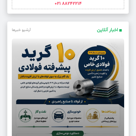
88242214 021
اخبار آنلاین
آرشیو خبرها