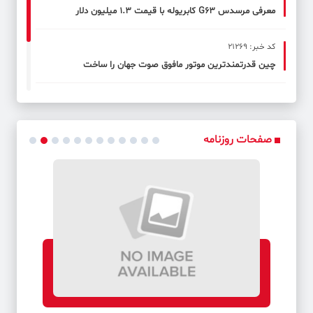
معرفی مرسدس G63 کابریوله با قیمت ۱.۳ میلیون دلار
کد خبر: 21269
چین قدرتمندترین موتور مافوق صوت جهان را ساخت
کد خبر: 21270
صعود زمستانی یک روزه یکی از دانشجویان دانشگاه صنعتی خواجه
نصیرالدین طوسی به قله توچال
صفحات روزنامه