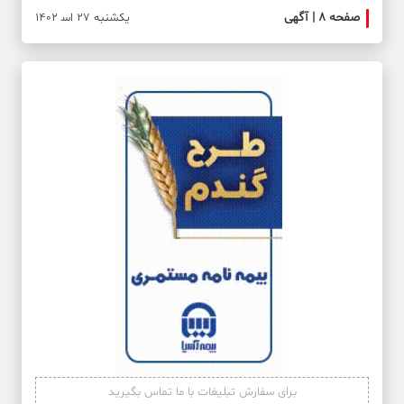
صفحه ۸ | آگهی
صفحه ۹ | بازار و س
یکشنبه 27 اس‍ 1402
برای سفارش تبلیغات با ما تماس بگیرید