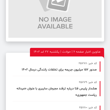
عناوین اخبار صفحه ۶ | حوادث | یکشنبه 27 اس‍ 1402
کد خبر: 25778
صدور ۱۵۷ میلیون جریمه برای تخلفات رانندگی درسال ۱۴۰۲
کد خبر: 25779
هشدار پلیس فتا درباره ترفند مجرمان سایبری با عنوان «عیدانه
ریاست جمهوری»
کد خبر: 25780