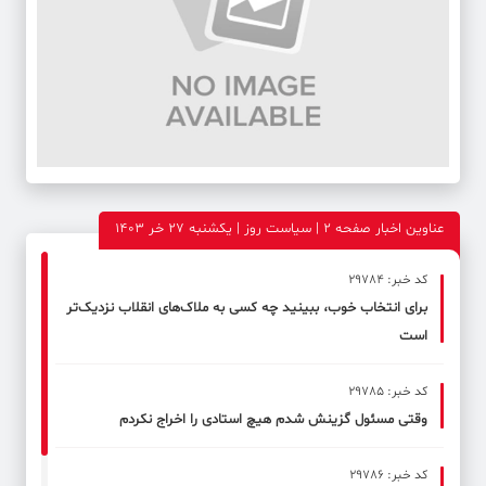
عناوین اخبار صفحه ۲ | سیاست روز | یکشنبه 27 خر 1403
کد خبر: 29784
برای انتخاب خوب، ببینید چه کسی به ملاک‌های انقلاب نزدیک‌تر
است
کد خبر: 29785
وقتی مسئول گزینش شدم هیچ استادی را اخراج نکردم
کد خبر: 29786