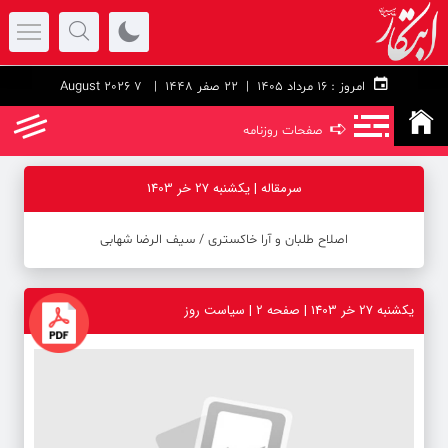
امروز :
۱۶ مرداد ۱۴۰۵ |
22 صفر 1448
| 7 August 2026
➪
صفحات روزنامه
سرمقاله | یکشنبه 27 خر 1403
اصلاح طلبان و آرا خاکستری / سیف الرضا شهابی
یکشنبه 27 خر 1403 | صفحه ۲ | سیاست روز