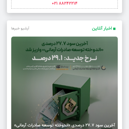
88242214 021
اخبار آنلاین
آرشیو خبرها
آخرین سود ۲۷.۷ درصدی «اندوخته توسعه صادرات آرمانی»