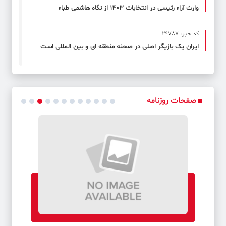
وارث آراء رئیسی در انتخابات ۱۴۰۳ از نگاه هاشمی طباء
کد خبر: 29787
ایران یک بازیگر اصلی در صحنه منطقه ای و بین المللی است
کد خبر: 29788
هیچ مسئولی نمی‌تواند به آزموده‌های جهان بی‌تفاوت باشد
صفحات روزنامه
کد خبر: 29789
برجام محصول اراده نظام نبود
کد خبر: 29790
طرفداران بالقوه پزشکیان
کد خبر: 29791
نماینده گفتمان دولت شهید رئیسی هستم