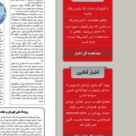
با فرزندتان مانند یک رئیس رفتار
نکنید!
پلتفرم هوشمند دانش‌بنیان‌ها
در سایتی که پیش‌فروش سری میت
۷۰ انجام می‌شود، بعضی از
مشخصات این گوشی‌ها لیست
شده است.
مشاهده کل اخبار
اخبار آنلاین
ورود آکو باتری ایرانیان به بورس با
مشاور پذیرش و ارزشگذاری تامین
سرمایه تمدن
اصلاح نقره در مسیر تعادل؛ عوامل
بنیادی همچنان حامی بازارند
تعداد پزشکان در doctoreto.com
قرعه‌کشی سه هفته نخست آلتین
شو برگزار شد