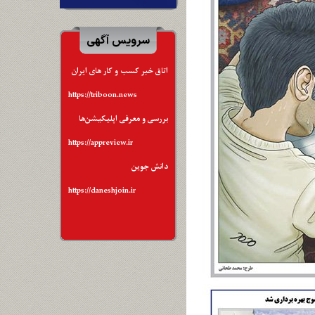
سرویس آگهی
اتاق خبر کسب و کار های ایران
https://triboon.news
بررسی و معرفی اپلیکیشن‌ها
https://appreview.ir
دانش جوین
https://daneshjoin.ir