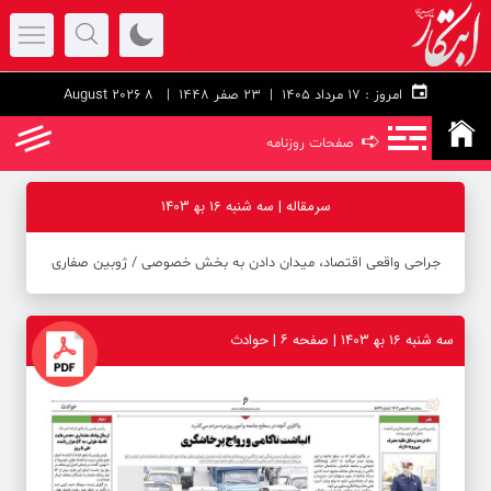
امروز :
۱۷ مرداد ۱۴۰۵ |
23 صفر 1448
| 8 August 2026
➪
صفحات روزنامه
سرمقاله | سه شنبه 16 به‍ 1403
جراحی واقعی اقتصاد، میدان دادن به بخش خصوصی / ژوبین صفاری
سه شنبه 16 به‍ 1403 | صفحه ۶ | حوادث