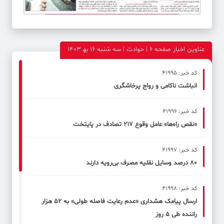
عناوین اخبار صفحه ۶ | حوادث | سه شنبه 16 به‍ 1403
کد خبر: 41995
انباشت ناکامی و رواج پرخاشگری
کد خبر: 41996
«نقص راه‌ها» عامل وقوع ۲۱۷ تصادف در پایتخت
کد خبر: 41997
۸۰ درصد وسایل نقلیه مصرف بی‌رویه دارند
کد خبر: 41998
ارسال پیامک هشداری «عدم رعایت فاصله طولی» به ۵۲ هزار
راننده طی ۵ روز