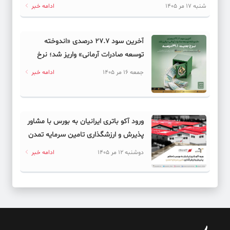
دیجیتال به کدام سمت می‌رود؟
شنبه 17 مر 1405
ادامه خبر
آخرین سود ۲۷.۷ درصدی «اندوخته
توسعه صادرات آرمانی» واریز شد؛ نرخ
جدید ۲۹.۱ درصد
جمعه 16 مر 1405
ادامه خبر
ورود آکو باتری ایرانیان به بورس با مشاور
پذیرش و ارزشگذاری تامین سرمایه تمدن
دوشنبه 12 مر 1405
ادامه خبر