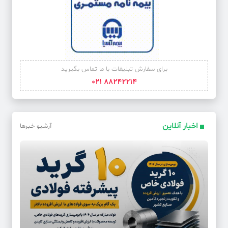
برای سفارش تبلیغات با ما تماس بگیرید
88242214 021
اخبار آنلاین
آرشیو خبرها