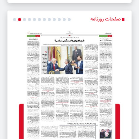
کد خبر: 46167
«برج ترامپ» در دمشق؟
صفحات روزنامه
کد خبر: 46168
نجات اقتصاد با سفر ترامپ به منطقه