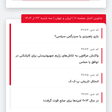
عناوین اخبار صفحه ۱۱ | ایران و جهان | سه شنبه 23 ار 1404
کد خبر: 46163
بازی راهبردی یا سردرگمی سیاسی؟
کد خبر: 46164
واکنش عراقچی به تلاش‌های رژیم صهیونیستی برای کارشکنی در
توافق با حماس
کد خبر: 46165
انحلال تاریخی پ.ک.ک
کد خبر: 46166
در سال ۲۰۱۳ امیدها برای صلح قوت گرفت؛