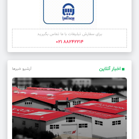
برای سفارش تبلیغات با ما تماس بگیرید
88242214 021
اخبار آنلاین
آرشیو خبرها