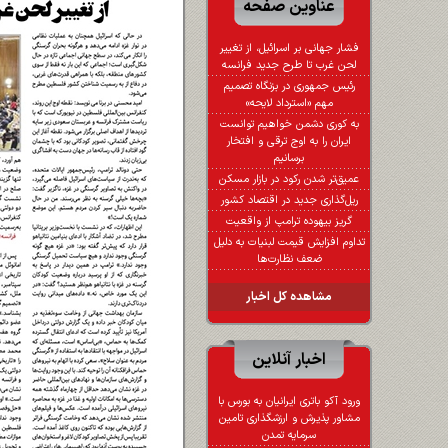
عناوین صفحه
فشار جهانی بر اسرائیل، از تغییر
لحن غرب تا طرح جدید فرانسه
رئیس جمهوری در بزنگاه تصمیم
مهم «استرداد لایحه»
به کوری دشمن خواهیم توانست
ایران را به اوج ترقی و افتخار
برسانیم
عمیق‌تر شدن رکود در بازار مسکن
ریل‌گذاری جدید در اقتصاد کشور
گریز بیهوده ترامپ از واقعیت
تداوم افزایش قیمت لبنیات به دلیل
ضعف نظارت‌ها
مشاهده کل اخبار
اخبار آنلاین
ورود آکو باتری ایرانیان به بورس با
مشاور پذیرش و ارزشگذاری تامین
سرمایه تمدن