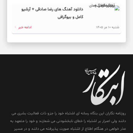
دانلود آهنگ های رضا صادقی + آرشیو
کامل و بیوگرافی
شنبه 10 مر 1405
ادامه خبر
روزنامه نگاران این بنگاه رسانه ای اشتباه خود را جزو ذات فعالیت بشری می
دانند ولی اصرار بر اشتباه را خطای نابخشودنی می شمارند و خود را متعهد به
عذر خواهی در هنگام اطلاع از اشتباه صورت پذیرفته می دانند و در مسیر