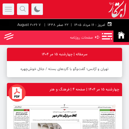
امروز :
۱۶ مرداد ۱۴۰۵ |
22 صفر 1448
| 7 August 2026
➪
صفحات روزنامه
سرمقاله | چهارشنبه 15 مر 1404
تهران و آژانس؛ گفت‌وگو با گاردهای بسته / جلال خوش‌چهره
چهارشنبه 15 مر 1404 | صفحه ۴ | فرهنگ و هنر