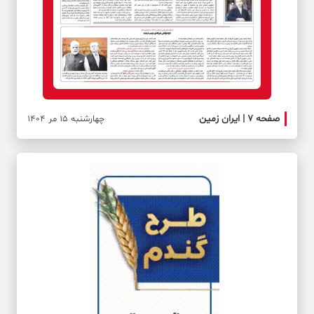
صفحه ۷ | ایران زمین
صفحه 
چهارشنبه 15 مر 1404