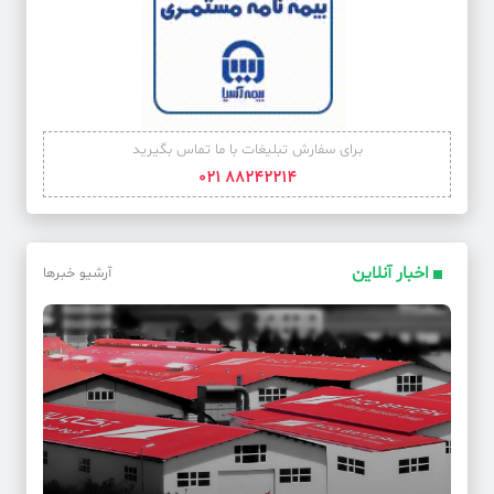
برای سفارش تبلیغات با ما تماس بگیرید
88242214 021
اخبار آنلاین
آرشیو خبرها