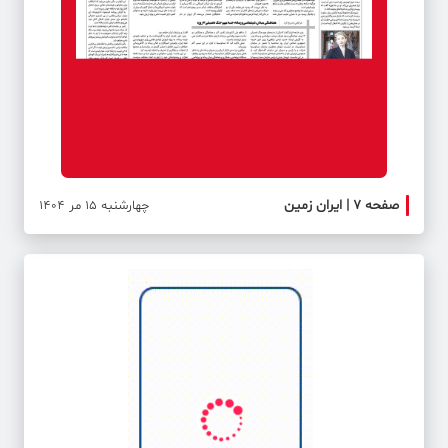
صفحه ۷ | ایران زمین
صفحه 
چهارشنبه 15 مر 1404