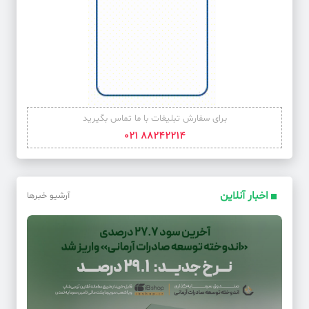
برای سفارش تبلیغات با ما تماس بگیرید
88242214 021
اخبار آنلاین
آرشیو خبرها