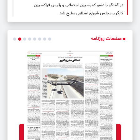
در گفتگو با عضو کمیسیون اجتماعی و رئیس فراکسیون
کارگری مجلس شورای اسلامی مطرح شد
کد خبر: 50356
اعزام کاروان خودرویی خودپردازهای سیار بانک سپه به نقاط مرزی
صفحات روزنامه
برای ارائه خدمات به زائران اربعین حسینی
کد خبر: 50357
حمایت بانک صادرات ایران از تولید، اشتغال و معیشت در
آذربایجان‌شرقی
کد خبر: 50358
تشریح دستاوردهای حوزه اعتباری بانک توسعه صادرات ایران
کد خبر: 50359
«همراه شهر پلاس بانک شهر» با طراحی نوین و رابط کاربری جدید
بروز رسانی شد