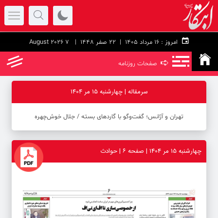
امروز :
۱۶ مرداد ۱۴۰۵ |
22 صفر 1448
| 7 August 2026
➪
صفحات روزنامه
سرمقاله | چهارشنبه 15 مر 1404
تهران و آژانس؛ گفت‌وگو با گاردهای بسته / جلال خوش‌چهره
چهارشنبه 15 مر 1404 | صفحه ۶ | حوادث