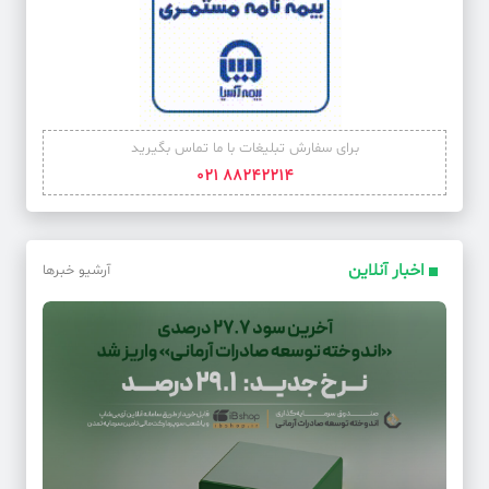
کد خبر: 62040
مدیران کوتاه قامت علیه آینده فوتبال!
کد خبر: 62056
برای سفارش تبلیغات با ما تماس بگیرید
موتورسیکلت‌ها پشت درِ طرح ترافیک
88242214 021
کد خبر: 62036
صادرات محصولات کشاورزی گلستان از مرز ۴۲ میلیون دلار گذشت
اخبار آنلاین
آرشیو خبرها
کد خبر: 62047
از اصغر فرهادی تا وودی هارلسون در سارایوو
کد خبر: 62062
جاماندگان در میدان
کد خبر: 62055
داروهای کمیاب بیشتر در دست دلالان است تا بیماران