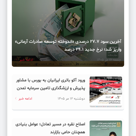
کد خبر: 62069
تهران کوتاه نیامد، واشنگتن عقب نشست
کد خبر: 62035
آخرین سود ۲۷.۷ درصدی «اندوخته توسعه صادرات آرمانی»
دلار آزاد در فاز انتظاری
واریز شد؛ نرخ جدید ۲۹.۱ درصد
جمعه 16 مر 1405
ادامه خبر
کد خبر: 62039
واکنش فدراسیون فوتبال به احتمال انتخاب جانشین برای امیر
قلعه‌نویی
ورود آکو باتری ایرانیان به بورس با مشاور
پذیرش و ارزشگذاری تامین سرمایه تمدن
کد خبر: 62038
دوشنبه 12 مر 1405
ادامه خبر
رویاپردازی تاج و دارو دسته اش برای فوتبال ایران
کد خبر: 62046
مسدودسازی بی‌مرجع
اصلاح نقره در مسیر تعادل؛ عوامل بنیادی
همچنان حامی بازارند