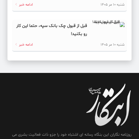
با مصرف روزانه نوشابه رژیمی چه اتفاقی برای کبدتان می‌افتد؟
شنبه 10 مر 1405
ادامه خبر
کد خبر: 62001
سالن ۱۸ هزار نفری به جای سالن ۱۲ هزار نفری آزادی
قبل از قبول چک بانک سپه، حتما این کار
رو بکنید!
کد خبر: 62000
شنبه 10 مر 1405
ادامه خبر
دژاگه طراح تمرینات لوسیل قطر
کد خبر: 62015
آخرین وضعیت ذخایر میگوی دریایی استان بوشهر در سال ۱۴۰۵
اعلام شد
کد خبر: 61991
برای حل موانع در بخش‌های صنعت، گردشگری و کشاورزی استان
معطل نمی‌مانیم
کد خبر: 61999
روزنامه نگاران این بنگاه رسانه ای اشتباه خود را جزو ذات فعالیت بشری می
فرهاد مجیدی، گزینه جانشینی قلعه‌نویی شد!