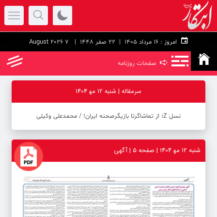
امروز :
۱۶ مرداد ۱۴۰۵ |
22 صفر 1448
| 7 August 2026
➪
صفحات روزنامه
سرمقاله | شنبه 12 مه‍ 1404
نسل Z؛ از تماشاگرتا بازيگرصحنه ايران! / محمدعلی وکیلی
شنبه 12 مه‍ 1404 | صفحه ۵ | آگهی