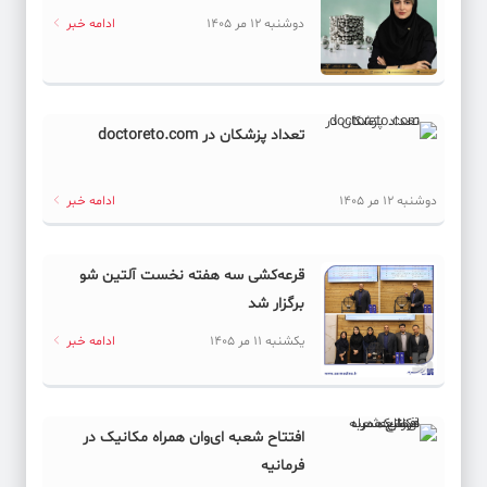
کد خبر: 62031
دوشنبه 12 مر 1405
ادامه خبر
انتشار «رحمت واسعه خدا؛ حضرت سیدالشهدا (ع)» به قلم آیت
الله کریمی جهرمی
کد خبر: 62034
تعداد پزشکان در doctoreto.com
پشت‌پرده تراستی‌ها
دوشنبه 12 مر 1405
ادامه خبر
کد خبر: 62068
رژیم حقوقی دریای خزر؛ کلید حراست از امنیت مرزهای شمالی
قرعه‌کشی سه هفته نخست آلتین شو
کد خبر: 62054
برگزار شد
بهار تلخ بازار کار
یکشنبه 11 مر 1405
ادامه خبر
کد خبر: 62061
تکرار غائله استعفا
افتتاح شعبه ای‌وان همراه مکانیک در
کد خبر: 62030
فرمانیه