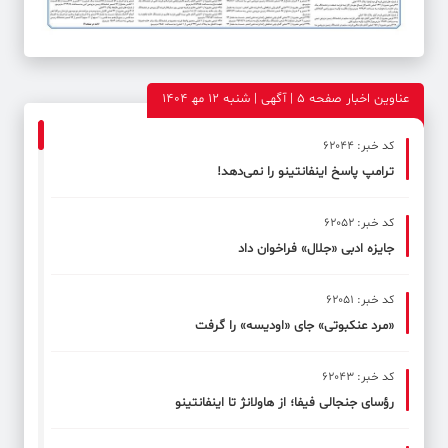
عناوین اخبار صفحه ۵ | آگهی | شنبه 12 مه‍ 1404
کد خبر: 62044
ترامپ پاسخ اینفانتینو را نمی‌دهد!
کد خبر: 62052
جایزه ادبی «جلال» فراخوان داد
کد خبر: 62051
«مرد عنکبوتی» جای «اودیسه» را گرفت
کد خبر: 62043
رؤسای جنجالی فیفا؛ از هاولانژ تا اینفانتینو