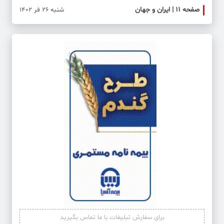
صفحه ۱۱ | ایران و جهان
صفحه 
شنبه 26 فر 1402
برای سفارش تبلیغات با ما تماس بگیرید