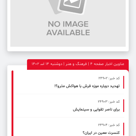
عناوین اخبار صفحه ۴ | فرهنگ و هنر | دوشنبه 14 اس‍ 1402
کد خبر: 24902
تهدید دوباره موزه فرش با هواکش مترو؟!
کد خبر: 24903
برای ناصر تقوایی و سینمایش
کد خبر: 24904
کنسرت معین در ایران؟