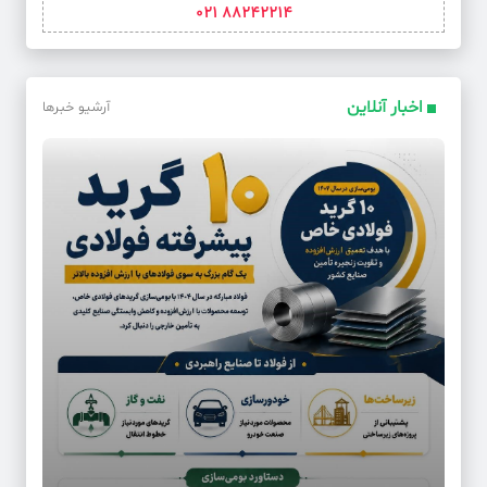
88242214 021
اخبار آنلاین
آرشیو خبرها