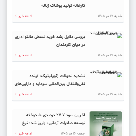
کارخانه تولید پوشاک زنانه
شنبه 17 مر 1405
ادامه خبر
بررسی دلایل رشد خرید قسطی مانتو اداری
در میان کارمندان
شنبه 17 مر 1405
ادامه خبر
تشدید تحولات ژئوپلیتیک؛ آینده
نقل‌وانتقال بین‌المللی سرمایه و دارایی‌های
دیجیتال به کدام سمت می‌رود؟
شنبه 17 مر 1405
ادامه خبر
آخرین سود ۲۷.۷ درصدی «اندوخته
توسعه صادرات آرمانی» واریز شد؛ نرخ
جدید ۲۹.۱ درصد
جمعه 16 مر 1405
ادامه خبر