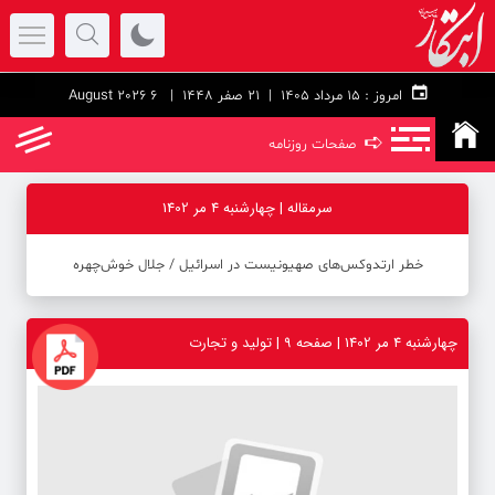
امروز :
۱۵ مرداد ۱۴۰۵ |
21 صفر 1448
| 6 August 2026
➪
صفحات روزنامه
سرمقاله | چهارشنبه 4 مر 1402
خطر ارتدوکس‌های صهیونیست در اسرائیل ‪/‬ جلال خوش‌چهره
چهارشنبه 4 مر 1402 | صفحه ۹ | تولید و تجارت