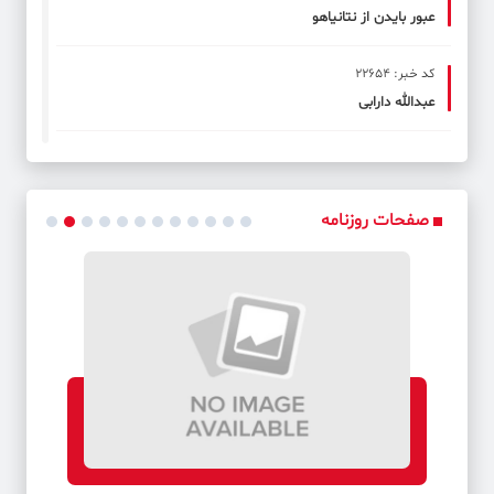
عبور بایدن از نتانیاهو
کد خبر: 22654
عبدالله دارابی
کد خبر: 22656
خدای عرصه دفاع و امنیت، خدای اقتصاد هم هست
صفحات روزنامه
کد خبر: 22658
اراده ایران گسترش روابط با کشورهای اروپایی است
کد خبر: 22660
بیش از هزار نفر به تایید صلاحیت شدگان افزوده شد
کد خبر: 22661
بازتاب پرتاب موفق ماهواره «ثریا» در رسانه‌های جهان