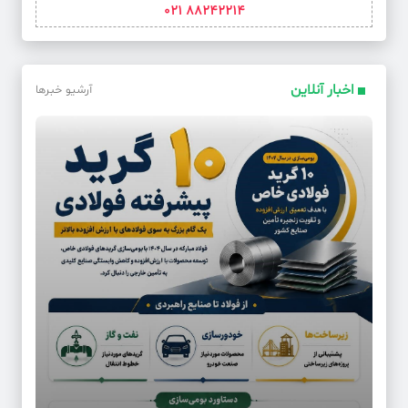
88242214 021
اخبار آنلاین
آرشیو خبرها