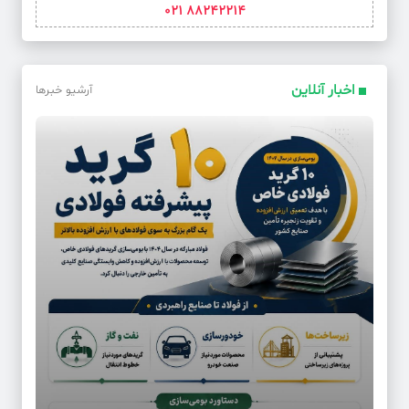
88242214 021
اخبار آنلاین
آرشیو خبرها