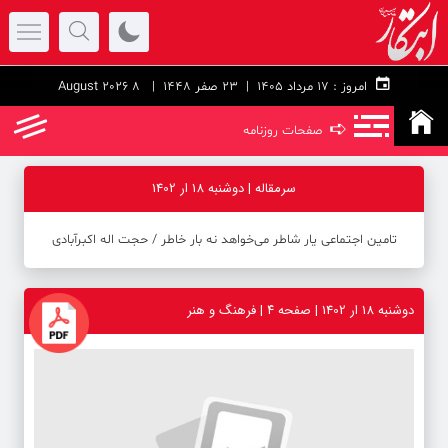
امروز :
۱۷ مرداد ۱۴۰۵ |
23 صفر 1448
| 8 August 2026
➪
صفحات روزنامه
سرمقاله | دوشنبه 18 ار 1402
تامین اجتماعی یار شاطر می‌خواهد نه بار خاطر ‪/‬ حجت اله اکبرآبادی
دوشنبه 18 ار 1402 | صفحه ۴ | فرهنگ و هنر