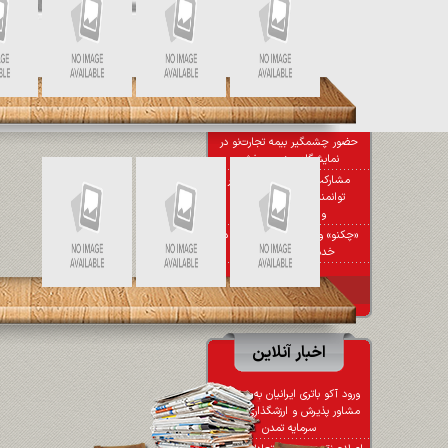
سر گردنه دستگاه پوز
پشت پرده ریزش سنگین بورس
تهران
همکاری ها میان بانک توسعه
تعاون و صندوق کارآفرینی امید
گسترش می یابد
حضور چشمگیر بیمه تجارت‌نو در
نمایشگاه صنعت پخش
مشارکت بانک رفاه کارگران در
توانمندسازی و تامین مالی
واحدهای تولیدی
«چکنو» و «سوپر مارکت مالی» در
خدمت صنعت پخش
مشاهده کل اخبار
اخبار آنلاین
ورود آکو باتری ایرانیان به بورس با
مشاور پذیرش و ارزشگذاری تامین
سرمایه تمدن