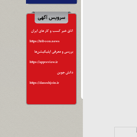
سرویس آگهی
اتاق خبر کسب و کار های ایران
https://triboon.news
بررسی و معرفی اپلیکیشن‌ها
https://appreview.ir
دانش جوین
https://daneshjoin.ir