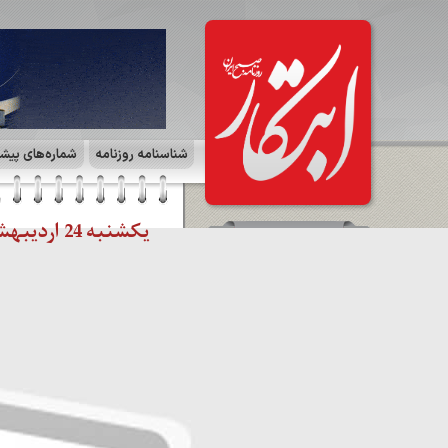
شناسنامه روزنامه
شماره‌های پیش
یکشنبه 24 اردیبهشت 1402 | صفحه ۱۰ | بازار و سرمایه
سرمقاله
هزینه کردن بیهوده تا کی!؟‪/‬ کمال
الدین پیرمؤذن
مشاهده کل سرمقاله ها
صفحات روزنامه
☰
صفحه ۱