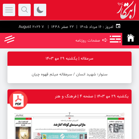
امروز :
۱۶ مرداد ۱۴۰۵ |
22 صفر 1448
| 7 August 2026
➪
صفحات روزنامه
سرمقاله | یکشنبه 29 مه‍ 1403
سنوار؛ شهید انسان / سرمقاله میثم قهوه چیان
یکشنبه 29 مه‍ 1403 | صفحه ۴ | فرهنگ و هنر