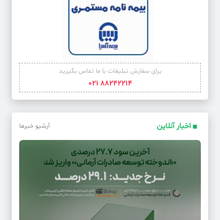
برای سفارش تبلیغات با ما تماس بگیرید
88242214 021
اخبار آنلاین
آرشیو خبرها