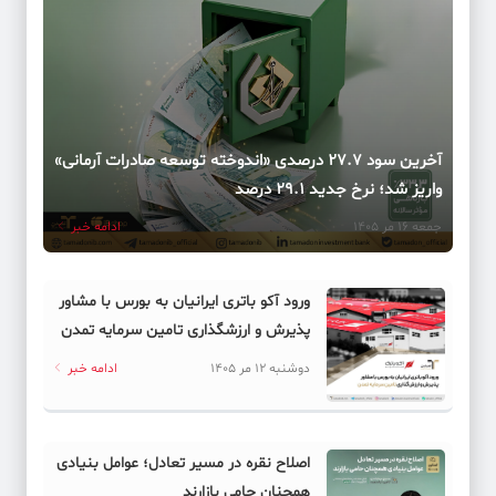
آخرین سود ۲۷.۷ درصدی «اندوخته توسعه صادرات آرمانی»
واریز شد؛ نرخ جدید ۲۹.۱ درصد
جمعه 16 مر 1405
ادامه خبر
ورود آکو باتری ایرانیان به بورس با مشاور
پذیرش و ارزشگذاری تامین سرمایه تمدن
دوشنبه 12 مر 1405
ادامه خبر
اصلاح نقره در مسیر تعادل؛ عوامل بنیادی
همچنان حامی بازارند