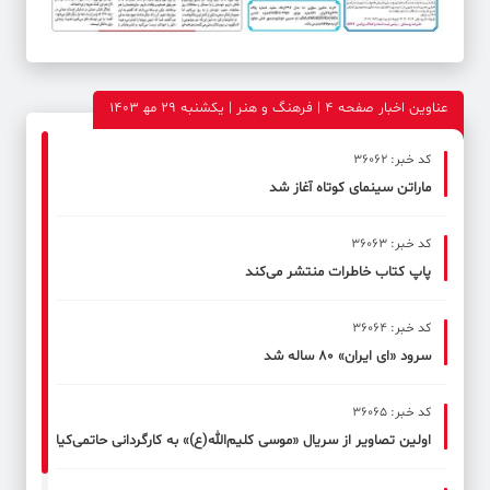
عناوین اخبار صفحه ۴ | فرهنگ و هنر | یکشنبه 29 مه‍ 1403
کد خبر: 36062
ماراتن سینمای کوتاه آغاز شد
کد خبر: 36063
پاپ کتاب خاطرات منتشر می‌کند
کد خبر: 36064
سرود «ای ایران» ۸۰ ساله شد
کد خبر: 36065
اولین تصاویر از سریال «موسی کلیم‌الله(ع)» به کارگردانی حاتمی‌کیا