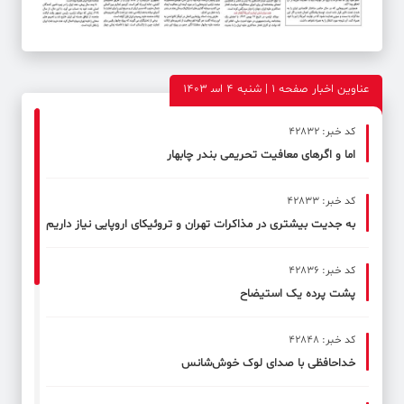
عناوین اخبار صفحه ۱ | شنبه 4 اس‍ 1403
کد خبر: 42832
اما و اگرهای معافیت تحریمی بندر چابهار
کد خبر: 42833
به جدیت بیشتری در مذاکرات تهران و تروئیکای اروپایی نیاز داریم
کد خبر: 42836
پشت پرده یک استیضاح
کد خبر: 42848
خداحافظی با صدای لوک خوش‌شانس