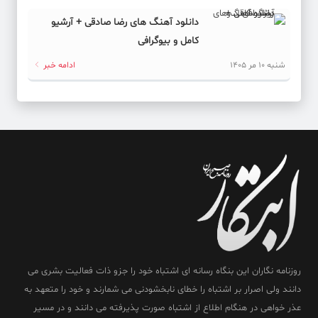
دانلود آهنگ های رضا صادقی + آرشیو
کامل و بیوگرافی
شنبه 10 مر 1405
ادامه خبر
روزنامه نگاران این بنگاه رسانه ای اشتباه خود را جزو ذات فعالیت بشری می
دانند ولی اصرار بر اشتباه را خطای نابخشودنی می شمارند و خود را متعهد به
عذر خواهی در هنگام اطلاع از اشتباه صورت پذیرفته می دانند و در مسیر