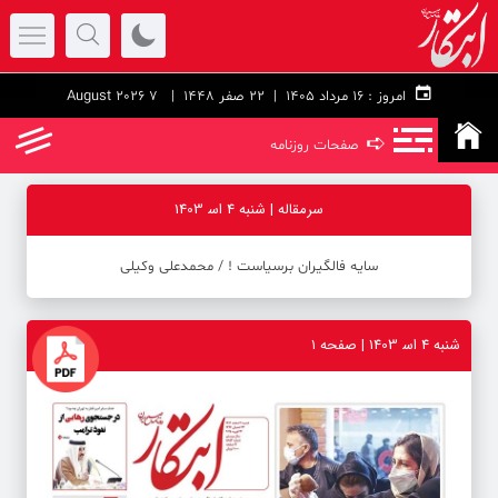
امروز :
۱۶ مرداد ۱۴۰۵ |
22 صفر 1448
| 7 August 2026
➪
صفحات روزنامه
سرمقاله | شنبه 4 اس‍ 1403
سایه فالگیران برسیاست ! / محمدعلی وکیلی
شنبه 4 اس‍ 1403 | صفحه ۱