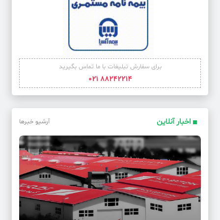
برای سفارش تبلیغات با ما تماس بگیرید
88242214 021
اخبار آنلاین
آرشیو خبرها